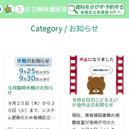
MENU
Category /
お知らせ
９月臨時休館のお知ら
せ
９月６日のこどもえい
９月２５日（木）から３
が会中止のお知らせ
０日（火）まで、システ
現在、東板橋図書館の視
ム更新のため板橋区立…
聴覚室が使用不可のた