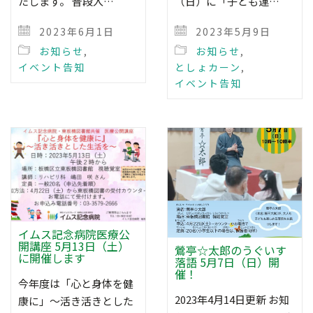
たします。 普段入…
（日）に「子ども運…
2023年6月1日
2023年5月9日
お知らせ
,
お知らせ
,
イベント告知
としょカーン
,
イベント告知
イムス記念病院医療公
開講座 5月13日（土）
鶯亭☆太郎のうぐいす
に開催します
落語 5月7日（日）開
催！
今年度は「心と身体を健
2023年4月14日更新 お知
康に」～活き活きとした