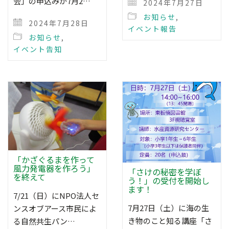
会」の申込みが7月2…
2024年7月27日
お知らせ
,
2024年7月28日
イベント報告
お知らせ
,
イベント告知
「かざぐるまを作って
風力発電器を作ろう」
「さけの秘密を学ぼ
を終えて
う！」の受付を開始し
ます！
7/21（日）にNPO法人セ
7月27日（土）に海の生
ンスオブアース市民によ
き物のこと知る講座「さ
る自然共生パン…