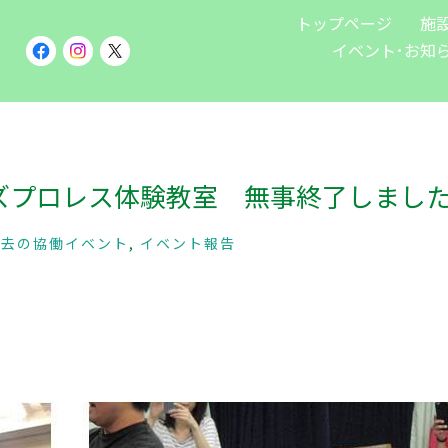
トップページ
施
イベント･お知
ズプロレス体験教室 無事終了しまし
過去の協働イベント
,
イベント報告
。